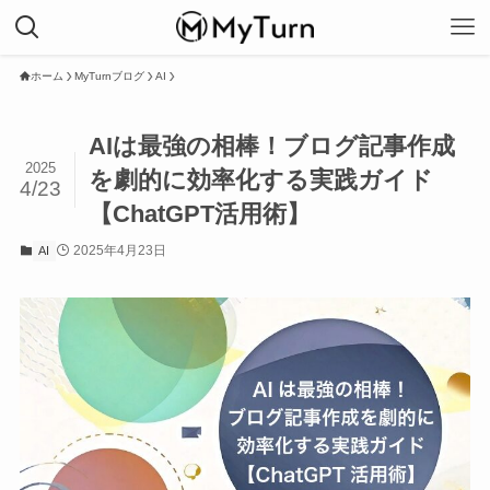
ホーム
MyTurnブログ
AI
AIは最強の相棒！ブログ記事作成
2025
を劇的に効率化する実践ガイド
4/23
【ChatGPT活用術】
2025年4月23日
AI