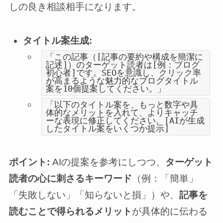
しの良き相談相手になります。
タイトル案生成:
「この記事（[記事の要約や構成を簡潔に
記述]）のターゲット読者は[例：ブログ
初心者]です。SEOを意識し、クリック率
が高まるような魅力的なブログタイトル
案を10個提案してください。」
「以下のタイトル案を、もっと数字や具
体的なメリットを入れて、よりキャッチ
ーな表現に修正してください。[AIが生成
したタイトル案をいくつか提示]
ポイント:
AIの提案を参考にしつつ、
ターゲット
読者の心に刺さるキーワード
（例：「簡単」
「失敗しない」「知らないと損」）や、
記事を
読むことで得られるメリット
が具体的に伝わる