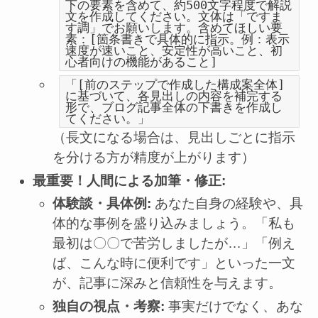
下の要素を含めて、約500文字程度で解説
文を作成してください。文体は「ですま
す調」でお願いします。含めてほしい要
素：[箇条書きで具体的に指示。例：表示
速度が速いこと、安定性が高いこと、初
心者向けの機能があること]
「[前のステップで作成した構成案全体]
に基づいて、各見出しの内容を補完する
形で、ブログ記事全体の下書きを作成し
てください。」
（長文になる場合は、見出しごとに指示
を分ける方が精度が上がります）
最重要！人間による加筆・修正:
体験談・具体例:
あなた自身の経験や、具
体的な事例を盛り込みましょう。「私も
最初は〇〇で苦労しましたが…」「例え
ば、こんな時に便利です」といった一文
が、記事に深みと信頼性を与えます。
独自の視点・考察:
事実だけでなく、あな