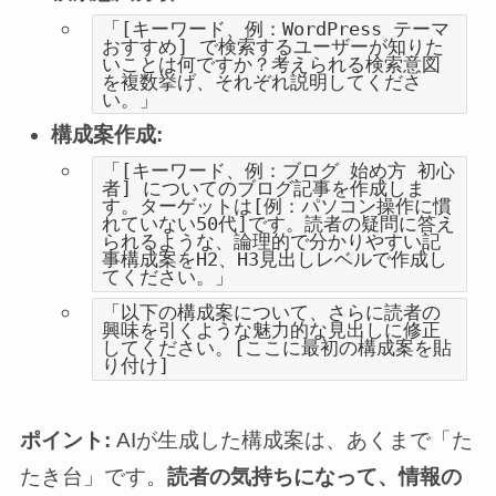
「[キーワード、例：WordPress テーマ
おすすめ] で検索するユーザーが知りた
いことは何ですか？考えられる検索意図
を複数挙げ、それぞれ説明してくださ
い。」
構成案作成:
「[キーワード、例：ブログ 始め方 初心
者] についてのブログ記事を作成しま
す。ターゲットは[例：パソコン操作に慣
れていない50代]です。読者の疑問に答え
られるような、論理的で分かりやすい記
事構成案をH2、H3見出しレベルで作成し
てください。」
「以下の構成案について、さらに読者の
興味を引くような魅力的な見出しに修正
してください。[ここに最初の構成案を貼
り付け]
ポイント:
AIが生成した構成案は、あくまで「た
たき台」です。
読者の気持ちになって、情報の